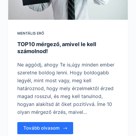
MENTÁLIS ERŐ
TOP10 mérgező, amivel le kell
számolnod!
Ne aggódj, ahogy Te is,úgy minden ember
szeretne boldog lenni. Hogy boldogabb
legyél, mint most vagy, meg kell
határoznod, hogy mely érzelmektől érzed
magad rosszul, és meg kell tanulnod,
hogyan alakítsd át őket pozitívvá. Íme 10
olyan mérgező érzés, maivel…
Tovább olvasom