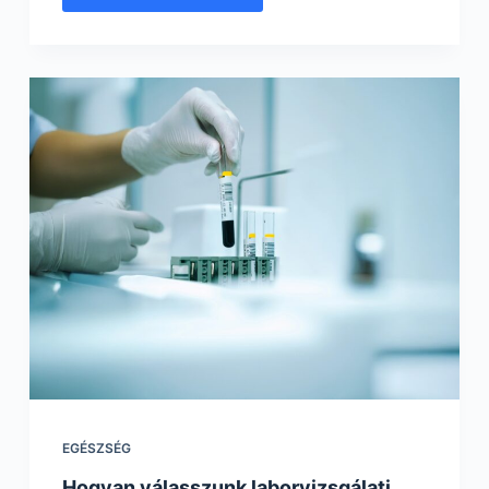
EGÉSZSÉG
Hogyan válasszunk laborvizsgálati