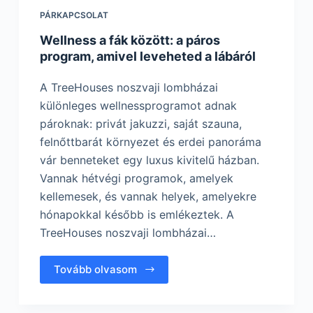
PÁRKAPCSOLAT
Wellness a fák között: a páros
program, amivel leveheted a lábáról
A TreeHouses noszvaji lombházai
különleges wellnessprogramot adnak
pároknak: privát jakuzzi, saját szauna,
felnőttbarát környezet és erdei panoráma
vár benneteket egy luxus kivitelű házban.
Vannak hétvégi programok, amelyek
kellemesek, és vannak helyek, amelyekre
hónapokkal később is emlékeztek. A
TreeHouses noszvaji lombházai…
Tovább olvasom