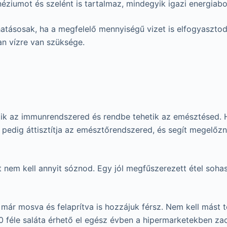
éziumot és szelént is tartalmaz, mindegyik igazi energiabo
tásosak, ha a megfelelő mennyiségű vizet is elfogyasztod 
an vízre van szüksége.
tik az immunrendszered és rendbe tehetik az emésztésed. Ha
a pedig áttisztítja az emésztőrendszered, és segít megelőz
tt nem kell annyit sóznod. Egy jól megfűszerezett étel so
már mosva és felaprítva is hozzájuk férsz. Nem kell mást 
 féle saláta érhető el egész évben a hipermarketekben zac