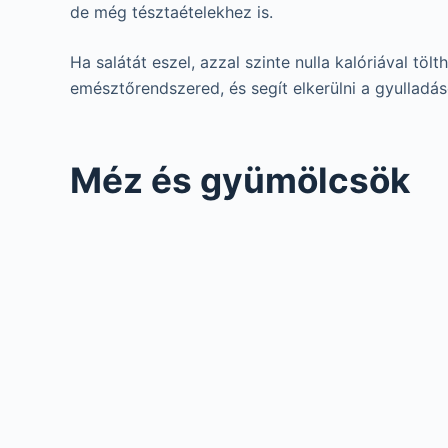
de még tésztaételekhez is.
Ha salátát eszel, azzal szinte nulla kalóriával t
emésztőrendszered, és segít elkerülni a gyullad
Méz és gyümölcsök