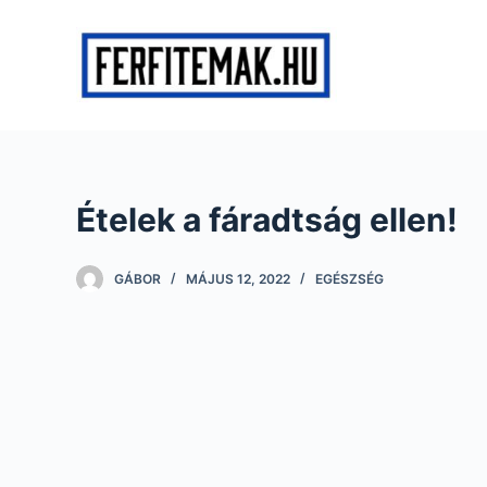
S
k
i
p
t
o
c
Ételek a fáradtság ellen!
o
n
t
GÁBOR
MÁJUS 12, 2022
EGÉSZSÉG
e
n
t