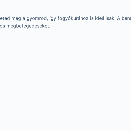
öltheted meg a gyomrod, így fogyókúrához is ideálisak. A be
ásos megbetegedéseket.