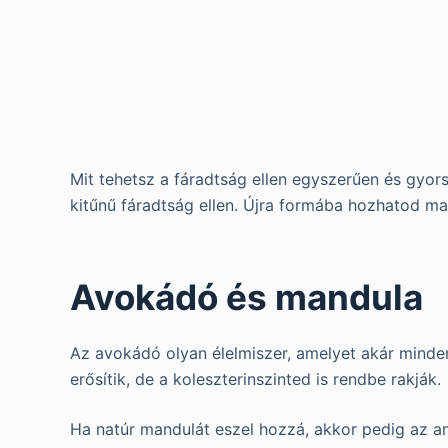
Mit tehetsz a fáradtság ellen egyszerűen és gyor
kitűnű fáradtság ellen. Újra formába hozhatod mag
Avokádó és mandula
Az avokádó olyan élelmiszer, amelyet akár mindenn
erősítik, de a koleszterinszinted is rendbe rakják.
Ha natúr mandulát eszel hozzá, akkor pedig az a