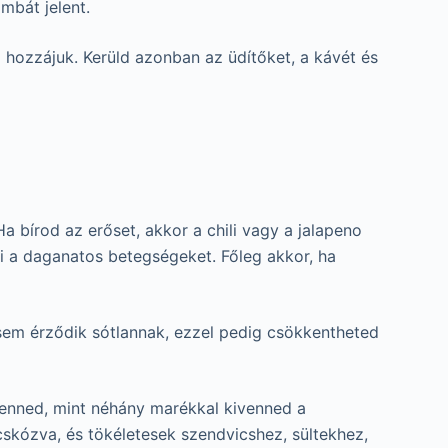
mbát jelent.
hozzájuk. Kerüld azonban az üdítőket, a kávét és
 bírod az erőset, akkor a chili vagy a jalapeno
ni a daganatos betegségeket. Főleg akkor, ha
hasem érződik sótlannak, ezzel pedig csökkentheted
tenned, mint néhány marékkal kivenned a
skózva, és tökéletesek szendvicshez, sültekhez,