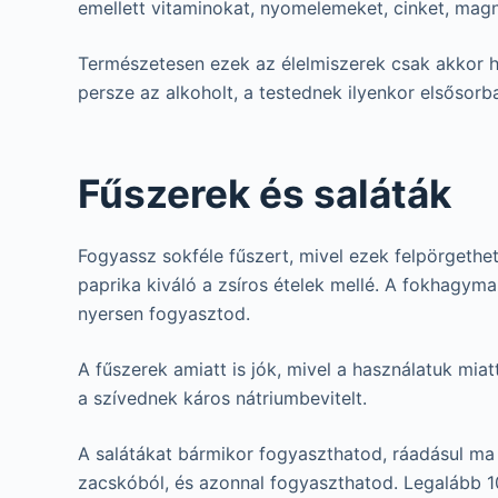
emellett vitaminokat, nyomelemeket, cinket, magn
Természetesen ezek az élelmiszerek csak akkor ha
persze az alkoholt, a testednek ilyenkor elsősorb
Fűszerek és saláták
Fogyassz sokféle fűszert, mivel ezek felpörgethe
paprika kiváló a zsíros ételek mellé. A fokhagym
nyersen fogyasztod.
A fűszerek amiatt is jók, mivel a használatuk mia
a szívednek káros nátriumbevitelt.
A salátákat bármikor fogyaszthatod, ráadásul ma 
zacskóból, és azonnal fogyaszthatod. Legalább 10