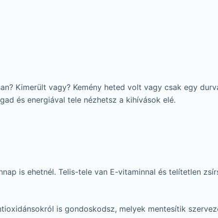
san? Kimerült vagy? Kemény heted volt vagy csak egy durva 
ad és energiával tele nézhetsz a kihívások elé.
ap is ehetnél. Telis-tele van E-vitaminnal és telítetlen zs
ntioxidánsokról is gondoskodsz, melyek mentesítik szerve