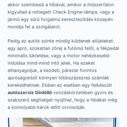
akkor szembesül a hibával, amikor a műszerfalon
kigyullad a rettegett Check Engine-lámpa, vagy a
jármű egy sűrű forgalmú kereszteződés közepén
mondja fel a szolgálatot.
Pedig az autók szinte mindig küldenek előjeleket:
egy apró, szokatlan zörej a futómű felől, a fékpedál
minimális lüktetése, vagy a motor nehézkesebb
indulása mind-mind intő jelek. Ha ezeket
elhanyagoljuk, a kezdeti, párezer forintos
apróságokból könnyen többszázezres számlák
kerekedhetnek. Ebben az esetben egy felkészült
autószerviz Gödöllő
vonzáskörzetében gyors és
szakszerű segítséget nyújthat, hogy a hibákat még
a komolyabb károk előtt orvosolják.