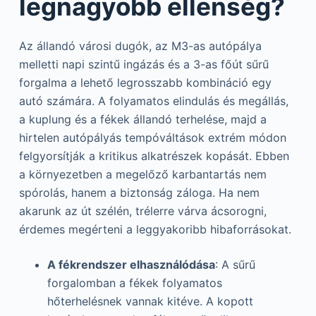
legnagyobb ellenség?
Az állandó városi dugók, az M3-as autópálya
melletti napi szintű ingázás és a 3-as főút sűrű
forgalma a lehető legrosszabb kombináció egy
autó számára. A folyamatos elindulás és megállás,
a kuplung és a fékek állandó terhelése, majd a
hirtelen autópályás tempóváltások extrém módon
felgyorsítják a kritikus alkatrészek kopását. Ebben
a környezetben a megelőző karbantartás nem
spórolás, hanem a biztonság záloga. Ha nem
akarunk az út szélén, trélerre várva ácsorogni,
érdemes megérteni a leggyakoribb hibaforrásokat.
A fékrendszer elhasználódása
: A sűrű
forgalomban a fékek folyamatos
hőterhelésnek vannak kitéve. A kopott