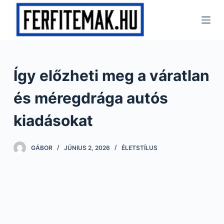
S
k
i
p
t
Így előzheti meg a váratlan
o
c
és méregdrága autós
o
n
kiadásokat
t
e
GÁBOR
JÚNIUS 2, 2026
ÉLETSTÍLUS
n
t