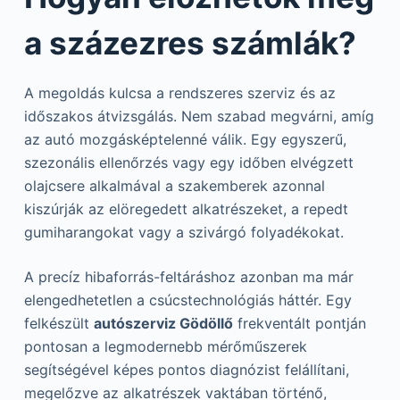
a százezres számlák?
A megoldás kulcsa a rendszeres szerviz és az
időszakos átvizsgálás. Nem szabad megvárni, amíg
az autó mozgásképtelenné válik. Egy egyszerű,
szezonális ellenőrzés vagy egy időben elvégzett
olajcsere alkalmával a szakemberek azonnal
kiszúrják az elöregedett alkatrészeket, a repedt
gumiharangokat vagy a szivárgó folyadékokat.
A precíz hibaforrás-feltáráshoz azonban ma már
elengedhetetlen a csúcstechnológiás háttér. Egy
felkészült
autószerviz Gödöllő
frekventált pontján
pontosan a legmodernebb mérőműszerek
segítségével képes pontos diagnózist felállítani,
megelőzve az alkatrészek vaktában történő,