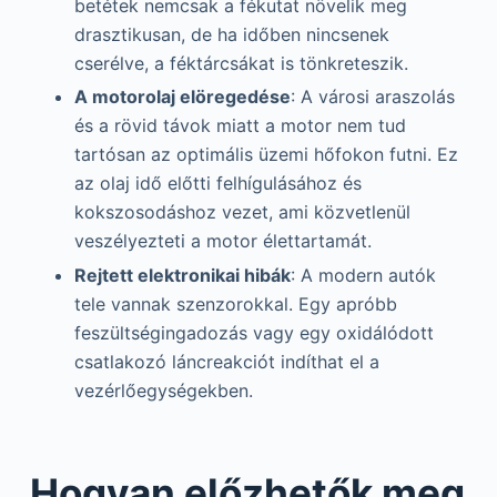
betétek nemcsak a fékutat növelik meg
drasztikusan, de ha időben nincsenek
cserélve, a féktárcsákat is tönkreteszik.
A motorolaj elöregedése
: A városi araszolás
és a rövid távok miatt a motor nem tud
tartósan az optimális üzemi hőfokon futni. Ez
az olaj idő előtti felhígulásához és
kokszosodáshoz vezet, ami közvetlenül
veszélyezteti a motor élettartamát.
Rejtett elektronikai hibák
: A modern autók
tele vannak szenzorokkal. Egy apróbb
feszültségingadozás vagy egy oxidálódott
csatlakozó láncreakciót indíthat el a
vezérlőegységekben.
Hogyan előzhetők meg