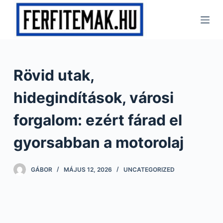
S
k
i
p
t
Rövid utak,
o
c
hidegindítások, városi
o
n
forgalom: ezért fárad el
t
gyorsabban a motorolaj
e
n
t
GÁBOR
MÁJUS 12, 2026
UNCATEGORIZED