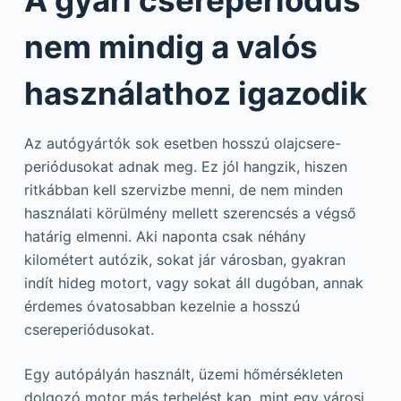
A gyári csereperiódus
nem mindig a valós
használathoz igazodik
Az autógyártók sok esetben hosszú olajcsere-
periódusokat adnak meg. Ez jól hangzik, hiszen
ritkábban kell szervizbe menni, de nem minden
használati körülmény mellett szerencsés a végső
határig elmenni. Aki naponta csak néhány
kilométert autózik, sokat jár városban, gyakran
indít hideg motort, vagy sokat áll dugóban, annak
érdemes óvatosabban kezelnie a hosszú
csereperiódusokat.
Egy autópályán használt, üzemi hőmérsékleten
dolgozó motor más terhelést kap, mint egy városi