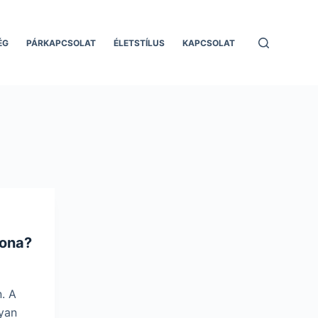
ÉG
PÁRKAPCSOLAT
ÉLETSTÍLUS
KAPCSOLAT
yona?
. A
gyan