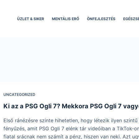
ÜZLET & SIKER
MENTÁLIS ERŐ
ÖNFEJLESZTÉS
EGÉSZS
UNCATEGORIZED
Ki az a PSG Ogli 7? Mekkora PSG Ogli 7 vag
Első ránézésre szinte hihetetlen, hogy létezik ilyen szintű
fényűzés, amit PSG Ogli 7 elénk tár videóiban a TikTok-on
fiatal srácnak nem számít a pénz, hiszen van neki. Azt u