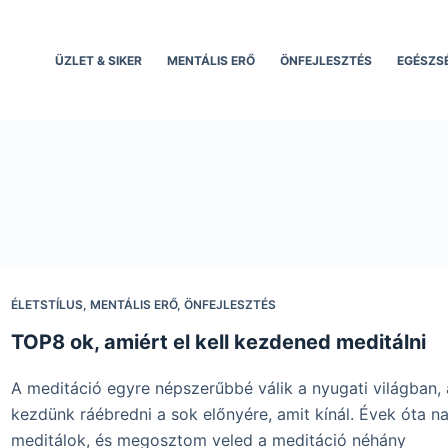
ÜZLET & SIKER
MENTÁLIS ERŐ
ÖNFEJLESZTÉS
EGÉSZS
ÉLETSTÍLUS
,
MENTÁLIS ERŐ
,
ÖNFEJLESZTÉS
TOP8 ok, amiért el kell kezdened meditálni
A meditáció egyre népszerűbbé válik a nyugati világban,
kezdünk ráébredni a sok előnyére, amit kínál. Évek óta n
meditálok, és megosztom veled a meditáció néhány