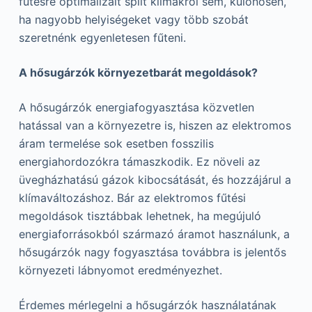
fűtésre optimalizált split klímákról sem, különösen,
ha nagyobb helyiségeket vagy több szobát
szeretnénk egyenletesen fűteni.
A hősugárzók környezetbarát megoldások?
A hősugárzók energiafogyasztása közvetlen
hatással van a környezetre is, hiszen az elektromos
áram termelése sok esetben fosszilis
energiahordozókra támaszkodik. Ez növeli az
üvegházhatású gázok kibocsátását, és hozzájárul a
klímaváltozáshoz. Bár az elektromos fűtési
megoldások tisztábbak lehetnek, ha megújuló
energiaforrásokból származó áramot használunk, a
hősugárzók nagy fogyasztása továbbra is jelentős
környezeti lábnyomot eredményezhet.
Érdemes mérlegelni a hősugárzók használatának