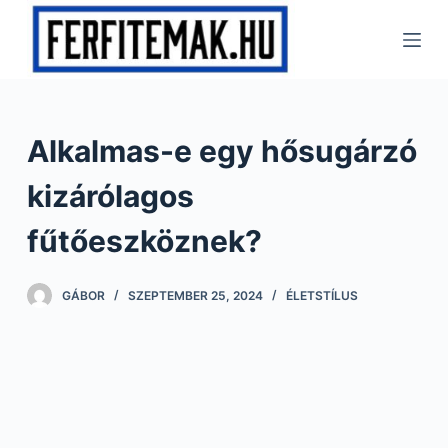
S
k
i
p
t
Alkalmas-e egy hősugárzó
o
c
kizárólagos
o
n
fűtőeszköznek?
t
e
GÁBOR
SZEPTEMBER 25, 2024
ÉLETSTÍLUS
n
t