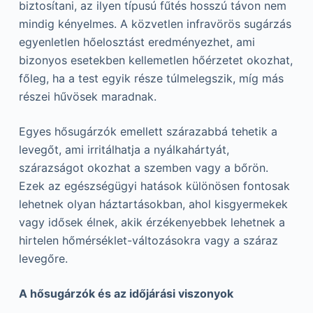
biztosítani, az ilyen típusú fűtés hosszú távon nem
mindig kényelmes. A közvetlen infravörös sugárzás
egyenletlen hőelosztást eredményezhet, ami
bizonyos esetekben kellemetlen hőérzetet okozhat,
főleg, ha a test egyik része túlmelegszik, míg más
részei hűvösek maradnak.
Egyes hősugárzók emellett szárazabbá tehetik a
levegőt, ami irritálhatja a nyálkahártyát,
szárazságot okozhat a szemben vagy a bőrön.
Ezek az egészségügyi hatások különösen fontosak
lehetnek olyan háztartásokban, ahol kisgyermekek
vagy idősek élnek, akik érzékenyebbek lehetnek a
hirtelen hőmérséklet-változásokra vagy a száraz
levegőre.
A hősugárzók és az időjárási viszonyok