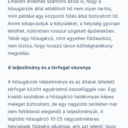
Emellett érdemes számolni azzal is, hogy a
hősugárzók által előállított hő nem olyan tartós,
mint például egy központi fűtés által biztosított hő.
Amint kikapcsoljuk a készüléket, a helyiség gyorsan
lehűlhet, különösen rosszul szigetelt épületekben.
Tehát egy hősugárzó, mint egyetlen fűtőeszköz,
nem biztos, hogy hosszú távon költséghatékony
megoldás.
A teljesítmény és a térfogat viszonya
A hősugárzók teljesítménye és az általuk lefedett
térfogat között egyértelmű összefüggés van. Egy
kisebb szobában a hősugárzó hatékonyan képes
meleget biztosítani, de egy nagyobb területen már
nem feltétlenül elegendő a teljesítményük. A
legtöbb hősugárzó 10-25 négyzetméteres
helyiségek fűtésére alkalmas, ami azt jelenti, hogy