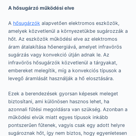
A hősugárzó működési elve
A
hősugárzók
alapvetően elektromos eszközök,
amelyek közvetlenül a környezetükbe sugározzák a
hőt. Az eszközök működési elve az elektromos
áram átalakítása hőenergiává, amelyet infravörös
sugárzás vagy konvekció útján adnak le. Az
infravörös hősugárzók közvetlenül a tárgyakat,
embereket melegítik, míg a konvekciós típusok a
levegő áramlását használják a hő elosztására.
Ezek a berendezések gyorsan képesek meleget
biztosítani, ami különösen hasznos lehet, ha
azonnali fűtési megoldásra van szükség. Azonban a
működési elvük miatt egyes típusok inkább
pontszerűen fűtenek, vagyis csak egy adott helyre
sugároznak hőt, így nem biztos, hogy egyenletesen