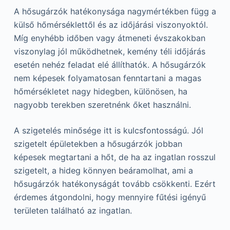
A hősugárzók hatékonysága nagymértékben függ a
külső hőmérséklettől és az időjárási viszonyoktól.
Míg enyhébb időben vagy átmeneti évszakokban
viszonylag jól működhetnek, kemény téli időjárás
esetén nehéz feladat elé állíthatók. A hősugárzók
nem képesek folyamatosan fenntartani a magas
hőmérsékletet nagy hidegben, különösen, ha
nagyobb terekben szeretnénk őket használni.
A szigetelés minősége itt is kulcsfontosságú. Jól
szigetelt épületekben a hősugárzók jobban
képesek megtartani a hőt, de ha az ingatlan rosszul
szigetelt, a hideg könnyen beáramolhat, ami a
hősugárzók hatékonyságát tovább csökkenti. Ezért
érdemes átgondolni, hogy mennyire fűtési igényű
területen található az ingatlan.