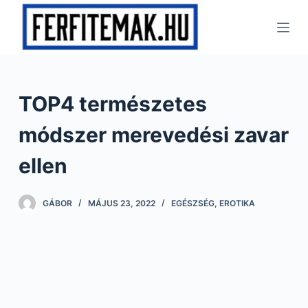
S
k
i
p
t
TOP4 természetes
o
c
módszer merevedési zavar
o
n
ellen
t
e
GÁBOR
MÁJUS 23, 2022
EGÉSZSÉG
,
EROTIKA
n
t