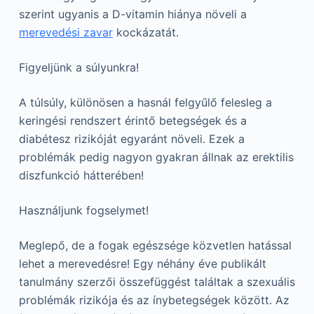
szerint ugyanis a D-vitamin hiánya növeli a
merevedési zavar
kockázatát.
Figyeljünk a súlyunkra!
A túlsúly, különösen a hasnál felgyűlő felesleg a
keringési rendszert érintő betegségek és a
diabétesz rizikóját egyaránt növeli. Ezek a
problémák pedig nagyon gyakran állnak az erektilis
diszfunkció hátterében!
Használjunk fogselymet!
Meglepő, de a fogak egészsége közvetlen hatással
lehet a merevedésre! Egy néhány éve publikált
tanulmány szerzői összefüggést találtak a szexuális
problémák rizikója és az ínybetegségek között. Az