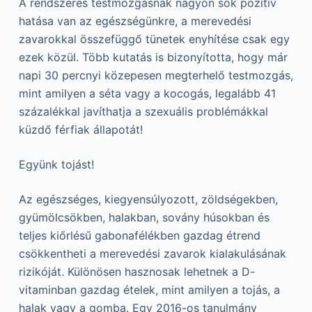
A rendszeres testmozgásnak nagyon sok pozitív
hatása van az egészségünkre, a merevedési
zavarokkal összefüggő tünetek enyhítése csak egy
ezek közül. Több kutatás is bizonyította, hogy már
napi 30 percnyi közepesen megterhelő testmozgás,
mint amilyen a séta vagy a kocogás, legalább 41
százalékkal javíthatja a szexuális problémákkal
küzdő férfiak állapotát!
Együnk tojást!
Az egészséges, kiegyensúlyozott, zöldségekben,
gyümölcsökben, halakban, sovány húsokban és
teljes kiőrlésű gabonafélékben gazdag étrend
csökkentheti a merevedési zavarok kialakulásának
rizikóját. Különösen hasznosak lehetnek a D-
vitaminban gazdag ételek, mint amilyen a tojás, a
halak vagy a gomba. Egy 2016-os tanulmány