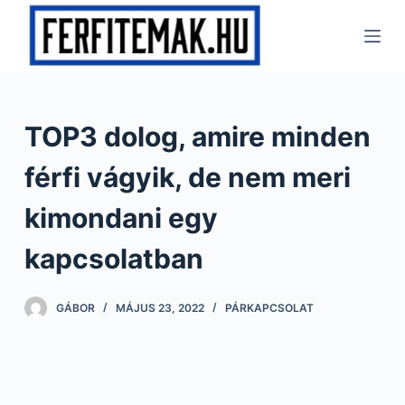
S
k
i
p
t
TOP3 dolog, amire minden
o
c
férfi vágyik, de nem meri
o
n
kimondani egy
t
kapcsolatban
e
n
t
GÁBOR
MÁJUS 23, 2022
PÁRKAPCSOLAT