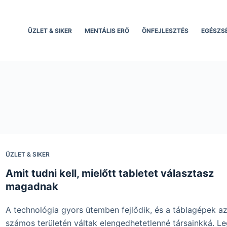
ÜZLET & SIKER
MENTÁLIS ERŐ
ÖNFEJLESZTÉS
EGÉSZS
ÜZLET & SIKER
Amit tudni kell, mielőtt tabletet választasz
magadnak
A technológia gyors ütemben fejlődik, és a táblagépek az
számos területén váltak elengedhetetlenné társainkká. L