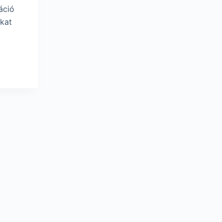
áció
okat