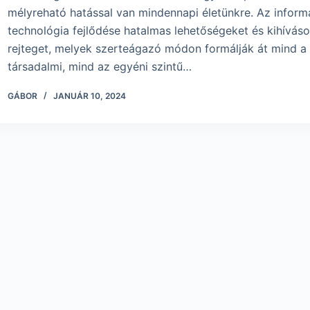
mélyreható hatással van mindennapi életünkre. Az inform
technológia fejlődése hatalmas lehetőségeket és kihívás
rejteget, melyek szerteágazó módon formálják át mind a
társadalmi, mind az egyéni szintű…
GÁBOR
JANUÁR 10, 2024