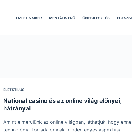
ÜZLET & SIKER
MENTÁLIS ERŐ
ÖNFEJLESZTÉS
EGÉSZS
ÉLETSTÍLUS
National casino és az online világ előnyei,
hátrányai
Amint elmerülünk az online világban, láthatjuk, hogy enne
technológiai forradalomnak minden egyes aspektusa