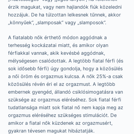
érzik magukat, vagy nem hajlandók fiúk közeledni
hozzájuk. De ha túlzottan lelkesnek tűnnek, akkor
„könnyűek”, „slamposak” vagy „slamposok”.
A fiatalabb nők érthető módon aggódnak a
terhesség kockázatai miatt, és amikor olyan
férfiakkal vannak, akik kevésbé aggódnak,
mélységesen csalódottak. A legtöbb fiatal férfi (és
sok idősebb férfi) úgy gondolja, hogy a közösülés
a női öröm és orgazmus kulcsa. A nők 25%-a csak
közösülés révén éri el az orgazmust. A legtöbb
embernek gyengéd, állandó csiklósimogatásra van
szüksége az orgazmus eléréséhez. Sok fiatal férfi
tudatlansága miatt sok fiatal nő nem kapja meg az
orgazmus eléréséhez szükséges stimulációt. De
amikor a fiatal nők küzdenek az orgazmusért,
gyakran tévesen magukat hibáztatják.