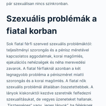
pár szexuálisan nincs szinkronban.
Szexuális problémák a
fiatal korban
Sok fiatal férfi szenved szexuális problémáktól:
teljesítményi szorongás és a pénisz méretével
kapcsolatos aggodalmak, korai magömlés,
ejakulációs nehézségek és néha merevedési
zavarok. A fiatal férfiaknál azonban a két
legnagyobb probléma a péniszméret miatti
szorongás és a korai magömlés. A fiatal nők
szexuális problémái általában összetettebbek. A
lányok kiskoruktól kezdve szeretnék felfedezni
szexualitásukat, de vegyes üzeneteket hallanak.
„Tisztességes” vagy „jeges lányok”, ha félénknek