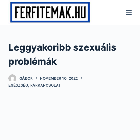
S
k
i
p
t
Leggyakoribb szexuális
o
c
problémák
o
n
GÁBOR
NOVEMBER 10, 2022
t
EGÉSZSÉG
,
PÁRKAPCSOLAT
e
n
t