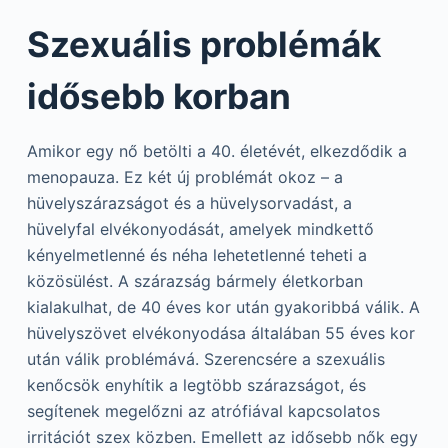
Szexuális problémák
idősebb korban
Amikor egy nő betölti a 40. életévét, elkezdődik a
menopauza. Ez két új problémát okoz – a
hüvelyszárazságot és a hüvelysorvadást, a
hüvelyfal elvékonyodását, amelyek mindkettő
kényelmetlenné és néha lehetetlenné teheti a
közösülést. A szárazság bármely életkorban
kialakulhat, de 40 éves kor után gyakoribbá válik. A
hüvelyszövet elvékonyodása általában 55 éves kor
után válik problémává. Szerencsére a szexuális
kenőcsök enyhítik a legtöbb szárazságot, és
segítenek megelőzni az atrófiával kapcsolatos
irritációt szex közben. Emellett az idősebb nők egy