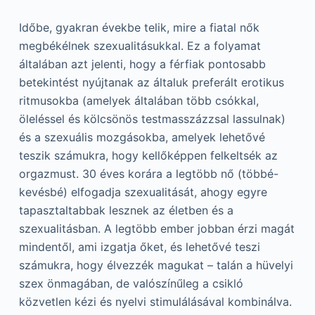
Időbe, gyakran évekbe telik, mire a fiatal nők
megbékélnek szexualitásukkal. Ez a folyamat
általában azt jelenti, hogy a férfiak pontosabb
betekintést nyújtanak az általuk preferált erotikus
ritmusokba (amelyek általában több csókkal,
öleléssel és kölcsönös testmasszázzsal lassulnak)
és a szexuális mozgásokba, amelyek lehetővé
teszik számukra, hogy kellőképpen felkeltsék az
orgazmust. 30 éves korára a legtöbb nő (többé-
kevésbé) elfogadja szexualitását, ahogy egyre
tapasztaltabbak lesznek az életben és a
szexualitásban. A legtöbb ember jobban érzi magát
mindentől, ami izgatja őket, és lehetővé teszi
számukra, hogy élvezzék magukat – talán a hüvelyi
szex önmagában, de valószínűleg a csikló
közvetlen kézi és nyelvi stimulálásával kombinálva.