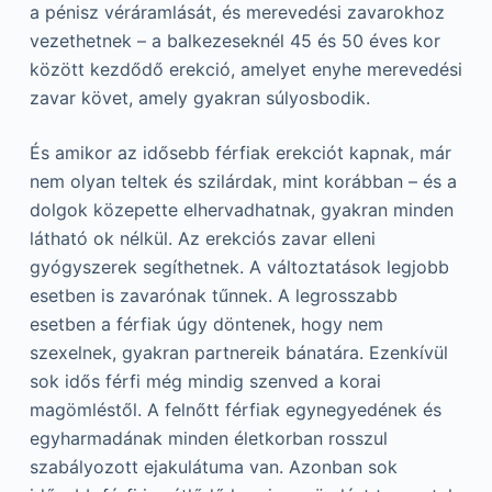
a pénisz véráramlását, és merevedési zavarokhoz
vezethetnek – a balkezeseknél 45 és 50 éves kor
között kezdődő erekció, amelyet enyhe merevedési
zavar követ, amely gyakran súlyosbodik.
És amikor az idősebb férfiak erekciót kapnak, már
nem olyan teltek és szilárdak, mint korábban – és a
dolgok közepette elhervadhatnak, gyakran minden
látható ok nélkül. Az erekciós zavar elleni
gyógyszerek segíthetnek. A változtatások legjobb
esetben is zavarónak tűnnek. A legrosszabb
esetben a férfiak úgy döntenek, hogy nem
szexelnek, gyakran partnereik bánatára. Ezenkívül
sok idős férfi még mindig szenved a korai
magömléstől. A felnőtt férfiak egynegyedének és
egyharmadának minden életkorban rosszul
szabályozott ejakulátuma van. Azonban sok