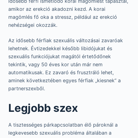
idősebb férfi ismétlődő korai magömlést tapasztal,
amikor az erekció akadozni kezd. A korai
magömlés fő oka a stressz, például az erekció
nehézségei okozzák.
Az idősebb férfiak szexuális változásai zavaróak
lehetnek. Évtizedekkel később libidójukat és
szexuális funkciójukat magától értetődőnek
tekintik, vagy 50 éves kor után már nem
automatikusak. Ez zavaró és frusztráló lehet,
aminek következtében egyes férfiak „kiesnek” a
partnerszexből.
Legjobb szex
A tisztességes párkapcsolatban élő pároknál a
legkevesebb szexuális probléma általában a