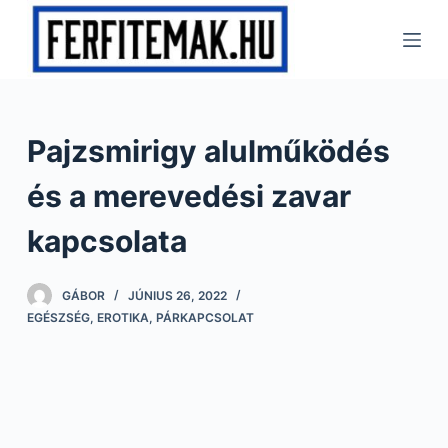
S
k
i
p
t
Pajzsmirigy alulműködés
o
c
és a merevedési zavar
o
n
kapcsolata
t
e
GÁBOR
JÚNIUS 26, 2022
n
EGÉSZSÉG
,
EROTIKA
,
PÁRKAPCSOLAT
t