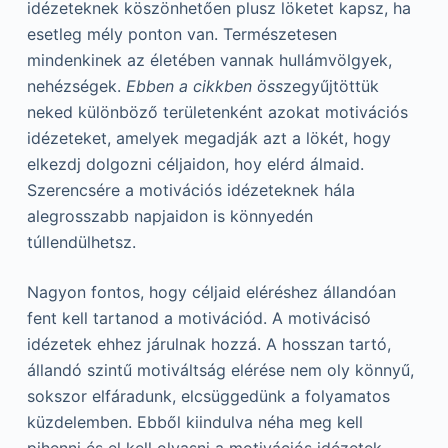
idézeteknek köszönhetően plusz löketet kapsz, ha
esetleg mély ponton van. Természetesen
mindenkinek az életében vannak hullámvölgyek,
nehézségek.
Ebben a cikkben öss
zegyűjtöttük
neked különböző területenként azokat motivációs
idézeteket, amelyek megadják azt a lökét, hogy
elkezdj dolgozni céljaidon, hoy elérd álmaid.
Szerencsére a motivációs idézeteknek hála
alegrosszabb napjaidon is könnyedén
túllendülhetsz.
Nagyon fontos, hogy céljaid eléréshez állandóan
fent kell tartanod a motivációd. A motivácisó
idézetek ehhez járulnak hozzá. A hosszan tartó,
állandó szintű motiváltság elérése nem oly könnyű,
sokszor elfáradunk, elcsüggedünk a folyamatos
küzdelemben. Ebből kiindulva néha meg kell