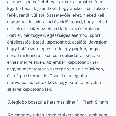
az egészséges életet, van akinek a járást és futást.
Egy biztosan kijelenthető, hogy a siker nem fekete-
fehér, rendkívül sok összetevője lehet. Neked kell
magadban kialakítanod és eldöntened, hogy neked
mit jelent a siker az életed különböző területein
(karrier, pénzügyek, egészséges életmód, sport,
önfejlesztés, baráti kapcsolatod, család). Javaslom,
hogy határozd meg és írd le egy papírra, hogy
neked mi lenne a siker, és a céljaidat alakítsd ki
ehhez megfelelően. Az emberi kapcsolatoknak
nagyon meghatározó szerepe van az életünkben,
és még a sikerben is. Olvasd el a legjobb
motivációs idézetek közül egy párat, amelyek a
sikerrel kapcsolatosak.
“A legjobb bosszú a hatalmas siker!” – Frank Sinatra
“Az emberek ritkán érnek el sikert abban, amit nem