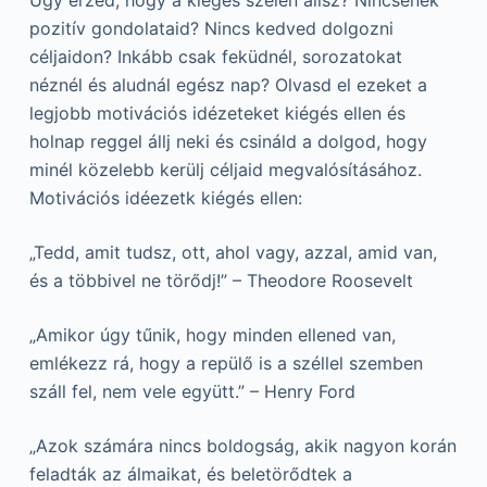
Úgy érzed, hogy a kiégés szélén állsz? Nincsenek
pozitív gondolataid? Nincs kedved dolgozni
céljaidon? Inkább csak feküdnél, sorozatokat
néznél és aludnál egész nap? Olvasd el ezeket a
legjobb motivációs idézeteket kiégés ellen és
holnap reggel állj neki és csináld a dolgod, hogy
minél közelebb kerülj céljaid megvalósításához.
Motivációs idéezetk kiégés ellen:
„Tedd, amit tudsz, ott, ahol vagy, azzal, amid van,
és a többivel ne törődj!” – Theodore Roosevelt
„Amikor úgy tűnik, hogy minden ellened van,
emlékezz rá, hogy a repülő is a széllel szemben
száll fel, nem vele együtt.” – Henry Ford
„Azok számára nincs boldogság, akik nagyon korán
feladták az álmaikat, és beletörődtek a