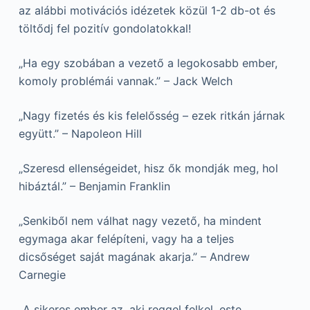
az alábbi motivációs idézetek közül 1-2 db-ot és
töltődj fel pozitív gondolatokkal!
„Ha egy szobában a vezető a legokosabb ember,
komoly problémái vannak.” – Jack Welch
„Nagy fizetés és kis felelősség – ezek ritkán járnak
együtt.” – Napoleon Hill
„Szeresd ellenségeidet, hisz ők mondják meg, hol
hibáztál.” – Benjamin Franklin
„Senkiből nem válhat nagy vezető, ha mindent
egymaga akar felépíteni, vagy ha a teljes
dicsőséget saját magának akarja.” – Andrew
Carnegie
„A sikeres ember az, aki reggel felkel, este