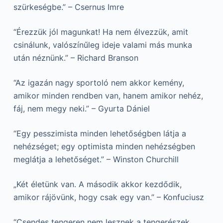
szürkeségbe.” – Csernus Imre
“Érezzük jól magunkat! Ha nem élvezzük, amit
csinálunk, valószínűleg ideje valami más munka
után néznünk.” – Richard Branson
“Az igazán nagy sportoló nem akkor kemény,
amikor minden rendben van, hanem amikor nehéz,
fáj, nem megy neki.” – Gyurta Dániel
“Egy pesszimista minden lehetőségben látja a
nehézséget; egy optimista minden nehézségben
meglátja a lehetőséget.” – Winston Churchill
„Két életünk van. A második akkor kezdődik,
amikor rájövünk, hogy csak egy van.” – Konfuciusz
“Csendes tengeren nem lesznek a tengerészek