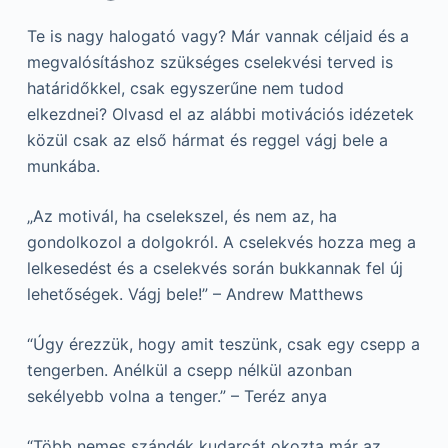
Te is nagy halogató vagy? Már vannak céljaid és a
megvalósításhoz szükséges cselekvési terved is
határidőkkel, csak egyszerűne nem tudod
elkezdnei? Olvasd el az alábbi motivációs idézetek
közül csak az első hármat és reggel vágj bele a
munkába.
„Az motivál, ha cselekszel, és nem az, ha
gondolkozol a dolgokról. A cselekvés hozza meg a
lelkesedést és a cselekvés során bukkannak fel új
lehetőségek. Vágj bele!” – Andrew Matthews
“Úgy érezzük, hogy amit teszünk, csak egy csepp a
tengerben. Anélkül a csepp nélkül azonban
sekélyebb volna a tenger.” – Teréz anya
“Több nemes szándék kudarcát okozta már az