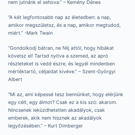
nem jutnánk el sehova.” – Kemény Dénes
“A két legfontosabb nap az életedben: a nap,
amikor megszületsz, és a nap, amikor megtudod,
miért.” -Mark Twain
“Gondolkodj bátran, ne félj attól, hogy hibákat
követsz el! Tartsd nyitva a szemed, az apró
részleteket is vedd észre, és legyél mindenben
mértéktartó, céljaidat kivéve.” – Szent-Györgyi
Albert
“Mi az, ami képessé tesz bennünket, hogy elérjünk
egy célt, egy álmot? Csak ez a kis szó: akarom.
Nincsenek leküzdhetetlen akadályok, csak
emberek, akik nem hisznek az akadályok
legyőzésében.” – Kurt Dimberger