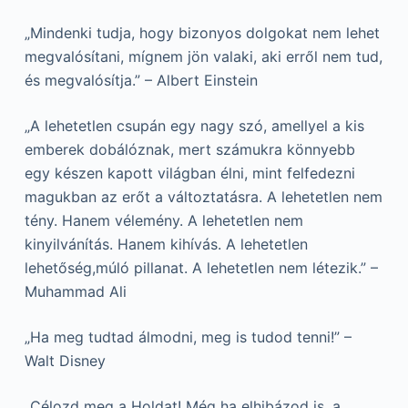
„Mindenki tudja, hogy bizonyos dolgokat nem lehet
megvalósítani, mígnem jön valaki, aki erről nem tud,
és megvalósítja.” – Albert Einstein
„A lehetetlen csupán egy nagy szó, amellyel a kis
emberek dobálóznak, mert számukra könnyebb
egy készen kapott világban élni, mint felfedezni
magukban az erőt a változtatásra. A lehetetlen nem
tény. Hanem vélemény. A lehetetlen nem
kinyilvánítás. Hanem kihívás. A lehetetlen
lehetőség,múló pillanat. A lehetetlen nem létezik.” –
Muhammad Ali
„Ha meg tudtad álmodni, meg is tudod tenni!” –
Walt Disney
„Célozd meg a Holdat! Még ha elhibázod is, a