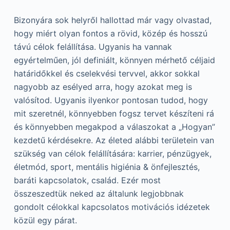
Bizonyára sok helyről hallottad már vagy olvastad,
hogy miért olyan fontos a rövid, közép és hosszú
távú célok felállítása. Ugyanis ha vannak
egyértelműen, jól definiált, könnyen mérhető céljaid
határidőkkel és cselekvési tervvel, akkor sokkal
nagyobb az esélyed arra, hogy azokat meg is
valósítod. Ugyanis ilyenkor pontosan tudod, hogy
mit szeretnél, könnyebben fogsz tervet készíteni rá
és könnyebben megakpod a válaszokat a „Hogyan”
kezdetű kérdésekre. Az életed alábbi területein van
szükség van célok felállítására: karrier, pénzügyek,
életmód, sport, mentális higiénia & önfejlesztés,
baráti kapcsolatok, család. Ezér most
összeszedtük neked az általunk legjobbnak
gondolt célokkal kapcsolatos motivációs idézetek
közül egy párat.