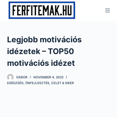
S
k
i
p
t
Legjobb motivációs
o
c
idézetek – TOP50
o
n
motivációs idézet
t
e
GÁBOR
NOVEMBER 4, 2022
n
EGÉSZSÉG
,
ÖNFEJLESZTÉS
,
ÜZLET & SIKER
t