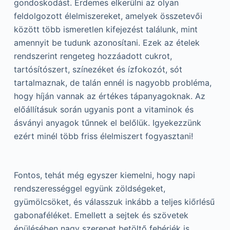
gondoskodást. Érdemes elkerülni az olyan
feldolgozott élelmiszereket, amelyek összetevői
között több ismeretlen kifejezést találunk, mint
amennyit be tudunk azonosítani. Ezek az ételek
rendszerint rengeteg hozzáadott cukrot,
tartósítószert, színezéket és ízfokozót, sót
tartalmaznak, de talán ennél is nagyobb probléma,
hogy híján vannak az értékes tápanyagoknak. Az
előállításuk során ugyanis pont a vitaminok és
ásványi anyagok tűnnek el belőlük. Igyekezzünk
ezért minél több friss élelmiszert fogyasztani!
Fontos, tehát még egyszer kiemelni, hogy napi
rendszerességgel együnk zöldségeket,
gyümölcsöket, és válasszuk inkább a teljes kiőrlésű
gabonaféléket. Emellett a sejtek és szövetek
épülésében nagy szerepet betöltő fehérjék is