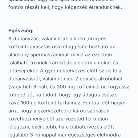
fontos részét kell, hogy képezzék étrendünknek.
Egészség:
A dohányzás, valamint az alkohol,drog-és
koffeinfogyasztás összefüggésbe hozható az
alacsony spermaszámmal, mivel az ezekben
található toxinok károsítják a spermiumokat és
petesejteket! A gyermektervezés előtt szokj le a
dohányzásról, valamint napi 2 egység alkoholnál
(vagy heti 6-nál), és 300 mg koffeinnél ne fogyassz
többet! Jó, ha tudod, hogy egy átlagos csésze
kávé 100mg koffeint tartalmaz. Fontos időt hagyni
arra, hogy a szervezetedre káros szokások
következményeiből szervezeted fel tudjon
lélegezni, ezért jobb, ha a babatervezés előtt
legalább 3 hónappal már egészséges életmódra