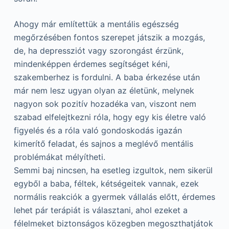
Ahogy már említettük a mentális egészség
megőrzésében fontos szerepet játszik a mozgás,
de, ha depressziót vagy szorongást érzünk,
mindenképpen érdemes segítséget kéni,
szakemberhez is fordulni. A baba érkezése után
már nem lesz ugyan olyan az életünk, melynek
nagyon sok pozitív hozadéka van, viszont nem
szabad elfelejtkezni róla, hogy egy kis életre való
figyelés és a róla való gondoskodás igazán
kimerítő feladat, és sajnos a meglévő mentális
problémákat mélyítheti.
Semmi baj nincsen, ha esetleg izgultok, nem sikerül
egyből a baba, féltek, kétségeitek vannak, ezek
normális reakciók a gyermek vállalás előtt, érdemes
lehet pár terápiát is választani, ahol ezeket a
félelmeket biztonságos közegben megoszthatjátok