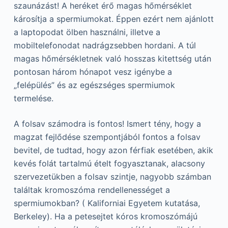
szaunázást! A heréket érő magas hőmérséklet
károsítja a spermiumokat. Éppen ezért nem ajánlott
a laptopodat ölben használni, illetve a
mobiltelefonodat nadrágzsebben hordani. A túl
magas hőmérsékletnek való hosszas kitettség után
pontosan három hónapot vesz igénybe a
„felépülés” és az egészséges spermiumok
termelése.
A folsav számodra is fontos! Ismert tény, hogy a
magzat fejlődése szempontjából fontos a folsav
bevitel, de tudtad, hogy azon férfiak esetében, akik
kevés folát tartalmú ételt fogyasztanak, alacsony
szervezetükben a folsav szintje, nagyobb számban
találtak kromoszóma rendellenességet a
spermiumokban? ( Kaliforniai Egyetem kutatása,
Berkeley). Ha a petesejtet kóros kromoszómájú