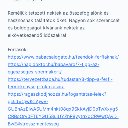
Reméljük tetszett nektek az összefoglalónk és
hasznosnak találtátok őket. Nagyon sok szerencsét
és boldogságot kívánunk nektek az
elkövetkezendő időszakra!
Források:
https://www.babacsalogato.hu/teendok-ferfiaknak/
https://napidoktor.hu/babavaro/7-tipp-az-
egeszseges-spermakert/
https://tervezettbaba.hu/tudastar/8-tipp-a-ferfi-
termekenyseg-fokozasara
https://ragaszkodjhozza.hu/fogantatas-lelek?
gclid=CjwKCAjwv-
GUBhAzEiwASUMm4hkt08qx9SkKAyjD0oTwXxyg5
CRBoOrv0FT6YGU58uiUYZhR8yytqxoCRWwQAvD_
BwE#stresszmentesseg