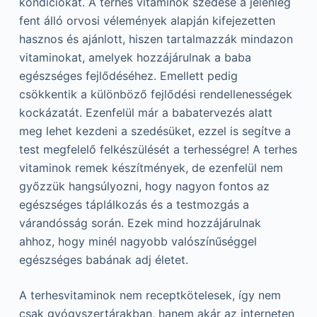
kondíciókat. A terhes vitaminok szedése a jelenleg
fent álló orvosi vélemények alapján kifejezetten
hasznos és ajánlott, hiszen tartalmazzák mindazon
vitaminokat, amelyek hozzájárulnak a baba
egészséges fejlődéséhez. Emellett pedig
csökkentik a különböző fejlődési rendellenességek
kockázatát. Ezenfelül már a babatervezés alatt
meg lehet kezdeni a szedésüket, ezzel is segítve a
test megfelelő felkészülését a terhességre! A terhes
vitaminok remek készítmények, de ezenfelül nem
győzzük hangsúlyozni, hogy nagyon fontos az
egészséges táplálkozás és a testmozgás a
várandósság során. Ezek mind hozzájárulnak
ahhoz, hogy minél nagyobb valószínűséggel
egészséges babának adj életet.
A terhesvitaminok nem receptkötelesek, így nem
csak gyógyszertárakban, hanem akár az interneten