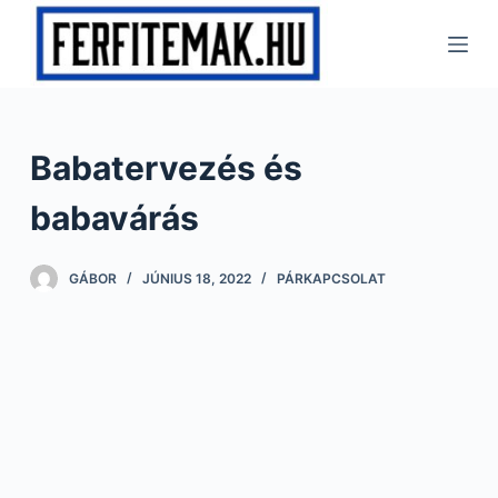
S
k
i
p
t
Babatervezés és
o
c
babavárás
o
n
GÁBOR
JÚNIUS 18, 2022
PÁRKAPCSOLAT
t
e
n
t