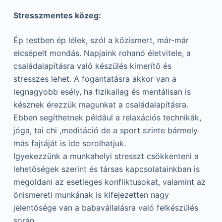
Stresszmentes közeg:
Ép testben ép lélek, szól a közismert, már-már
elcsépelt mondás. Napjaink rohanó életvitele, a
családalapításra való készülés kimerítő és
stresszes lehet. A fogantatásra akkor van a
legnagyobb esély, ha fizikailag és mentálisan is
késznek érezzük magunkat a családalapításra.
Ebben segíthetnek például a relaxációs technikák,
jóga, tai chi ,meditáció de a sport szinte bármely
más fajtáját is ide sorolhatjuk.
Igyekezzünk a munkahelyi stresszt csökkenteni a
lehetőségek szerint és társas kapcsolatainkban is
megoldani az esetleges konfliktusokat, valamint az
önismereti munkának is kifejezetten nagy
jelentősége van a babavállalásra való felkészülés
során.