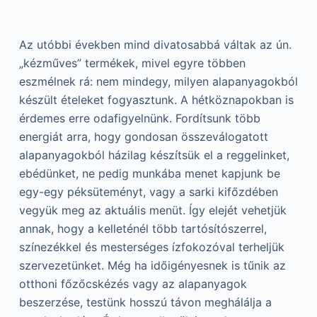
Az utóbbi években mind divatosabbá váltak az ún.
„kézműves” termékek, mivel egyre többen
eszmélnek rá: nem mindegy, milyen alapanyagokból
készült ételeket fogyasztunk. A hétköznapokban is
érdemes erre odafigyelnünk. Fordítsunk több
energiát arra, hogy gondosan összeválogatott
alapanyagokból házilag készítsük el a reggelinket,
ebédünket, ne pedig munkába menet kapjunk be
egy-egy péksüteményt, vagy a sarki kifőzdében
vegyük meg az aktuális menüt. Így elejét vehetjük
annak, hogy a kelleténél több tartósítószerrel,
színezékkel és mesterséges ízfokozóval terheljük
szervezetünket. Még ha időigényesnek is tűnik az
otthoni főzőcskézés vagy az alapanyagok
beszerzése, testünk hosszú távon meghálálja a