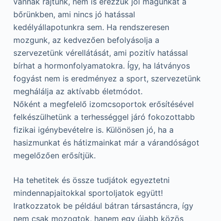
vannak rajtunk, nem is érezzük jól magunkat a
bőrünkben, ami nincs jó hatással
kedélyállapotunkra sem. Ha rendszeresen
mozgunk, az kedvezően befolyásolja a
szervezetünk vérellátását, ami pozitív hatással
bírhat a hormonfolyamatokra. Így, ha látványos
fogyást nem is eredményez a sport, szervezetünk
meghálálja az aktívabb életmódot.
Nőként a megfelelő izomcsoportok erősítésével
felkészülhetünk a terhességgel járó fokozottabb
fizikai igénybevételre is. Különösen jó, ha a
hasizmunkat és hátizmainkat már a várandóságot
megelőzően erősítjük.
Ha tehetitek és össze tudjátok egyeztetni
mindennapjaitokkal sportoljatok együtt!
Iratkozzatok be például bátran társastáncra, így
nem csak mozogtok, hanem egy újabb közös