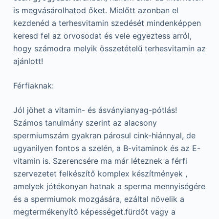
is megvásárolhatod őket. Mielőtt azonban el
kezdenéd a terhesvitamin szedését mindenképpen
keresd fel az orvosodat és vele egyeztess arról,
hogy számodra melyik összetételű terhesvitamin az
ajánlott!
Férfiaknak:
Jól jöhet a vitamin- és ásványianyag-pótlás!
Számos tanulmány szerint az alacsony
spermiumszám gyakran párosul cink-hiánnyal, de
ugyanilyen fontos a szelén, a B-vitaminok és az E-
vitamin is. Szerencsére ma már léteznek a férfi
szervezetet felkészítő komplex készítmények ,
amelyek jótékonyan hatnak a sperma mennyiségére
és a spermiumok mozgására, ezáltal növelik a
megtermékenyítő képességet.fürdőt vagy a