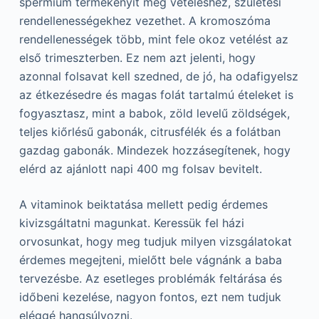
spermium termékenyít meg vetéléshez, születési
rendellenességekhez vezethet. A kromoszóma
rendellenességek több, mint fele okoz vetélést az
első trimeszterben. Ez nem azt jelenti, hogy
azonnal folsavat kell szedned, de jó, ha odafigyelsz
az étkezésedre és magas folát tartalmú ételeket is
fogyasztasz, mint a babok, zöld levelű zöldségek,
teljes kiőrlésű gabonák, citrusfélék és a folátban
gazdag gabonák. Mindezek hozzásegítenek, hogy
elérd az ajánlott napi 400 mg folsav bevitelt.
A vitaminok beiktatása mellett pedig érdemes
kivizsgáltatni magunkat. Keressük fel házi
orvosunkat, hogy meg tudjuk milyen vizsgálatokat
érdemes megejteni, mielőtt bele vágnánk a baba
tervezésbe. Az esetleges problémák feltárása és
időbeni kezelése, nagyon fontos, ezt nem tudjuk
eléggé hangsúlyozni.