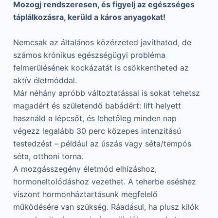
Mozogj rendszeresen, és figyelj az egészséges
táplálkozásra, kerüld a káros anyagokat!
Nemcsak az általános közérzeted javíthatod, de
számos krónikus egészségügyi probléma
felmerülésének kockázatát is csökkentheted az
aktív életmóddal.
Már néhány apróbb változtatással is sokat tehetsz
magadért és születendő babádért: lift helyett
használd a lépcsőt, és lehetőleg minden nap
végezz legalább 30 perc közepes intenzitású
testedzést – például az úszás vagy séta/tempós
séta, otthoni torna.
A mozgásszegény életmód elhízáshoz,
hormoneltolódáshoz vezethet. A teherbe eséshez
viszont hormonháztartásunk megfelelő
működésére van szükség. Ráadásul, ha plusz kilók