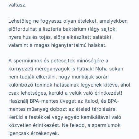
váltasz.
Lehetőleg ne fogyassz olyan ételeket, amelyekben
előfordulhat a lisztéria baktérium (lágy sajtok,
nyers hús és tojás, előre elkészített saláták),
valamint a magas higanytartalmú halakat.
A spermiumok és petesejtek minőségére a
környezeti méreganyagok is hatnak! Noha sokan
nem tudják elkerülni, hogy munkájuk során
különböző toxinok hatásainak legyenek kitéve, ahol
csak lehetséges, kerüld a velük való érintkezést!
Használj BPA-mentes üveget az italod, és BPA-
mentes műanyag dobozt az ételed tárolására.
Kerüld a festékkel vagy egyéb kemikáliával való
közvetlen érintkezést. Ne feledd, a spermiumok
igencsak érzékenyek.