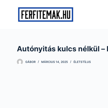
S
k
i
p
t
o
c
Autónyitás kulcs nélkül – 
o
n
t
GÁBOR
MÁRCIUS 14, 2025
ÉLETSTÍLUS
e
n
t