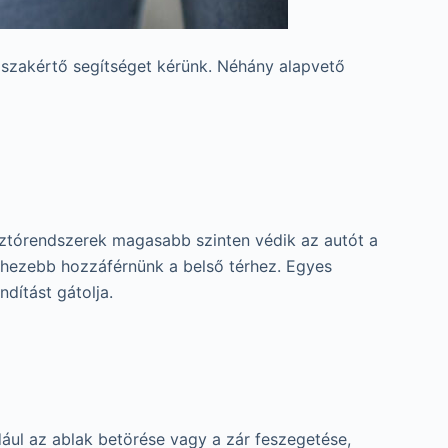
 szakértő segítséget kérünk. Néhány alapvető
sztórendszerek magasabb szinten védik az autót a
ehezebb hozzáférnünk a belső térhez. Egyes
dítást gátolja.
ául az ablak betörése vagy a zár feszegetése,