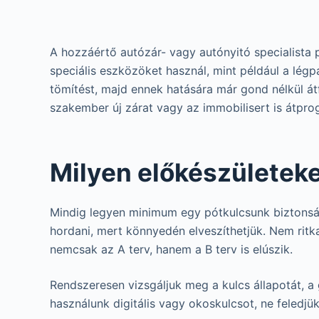
A hozzáértő autózár- vagy autónyitó specialista 
speciális eszközöket használ, mint például a légp
tömítést, majd ennek hatására már gond nélkül át
szakember új zárat vagy az immobilisert is átpr
Milyen előkészületek
Mindig legyen minimum egy pótkulcsunk biztonság
hordani, mert könnyedén elveszíthetjük. Nem ritka
nemcsak az A terv, hanem a B terv is elúszik.
Rendszeresen vizsgáljuk meg a kulcs állapotát, a 
használunk digitális vagy okoskulcsot, ne feledjü