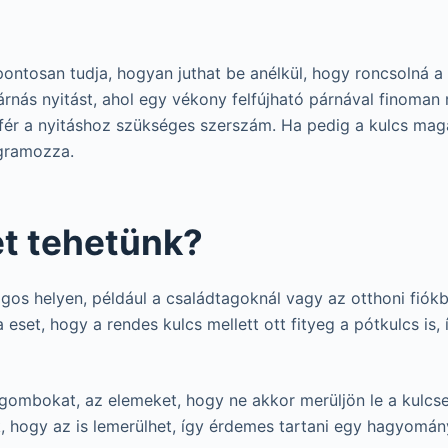
pontosan tudja, hogyan juthat be anélkül, hogy roncsolná a
árnás nyitást, ahol egy vékony felfújható párnával finoman 
fér a nyitáshoz szükséges szerszám. Ha pedig a kulcs maga 
ogramozza.
et tehetünk?
os helyen, például a családtagoknál vagy az otthoni fiókb
 eset, hogy a rendes kulcs mellett ott fityeg a pótkulcs is
gombokat, az elemeket, hogy ne akkor merüljön le a kulcsel
k, hogy az is lemerülhet, így érdemes tartani egy hagyomán