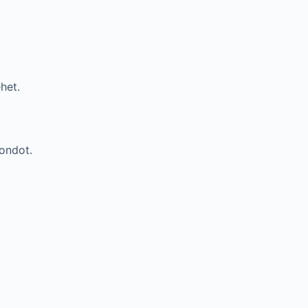
het.
ondot.