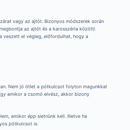
 zárat vagy az ajtót. Bizonyos módszerek során
megbontja az ajtót és a karosszéria közötti
veszett el végleg, előfordulhat, hogy a
an. Nem jó ötlet a pótkulcsot folyton magunkkal
, így amikor a csomó elvész, akkor bizony
em, amikor épp sietnünk kell. Illetve ha
yos pótkulcsot is.