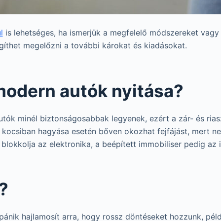
l
is lehetséges, ha ismerjük a megfelelő módszereket vagy
thet megelőzni a további károkat és kiadásokat.
modern autók nyitása?
utók minél biztonságosabbak legyenek, ezért a zár- és ria
a kocsiban hagyása esetén bőven okozhat fejfájást, mert n
lokkolja az elektronika, a beépített immobiliser pedig az in
?
pánik hajlamosít arra, hogy rossz döntéseket hozzunk, péld