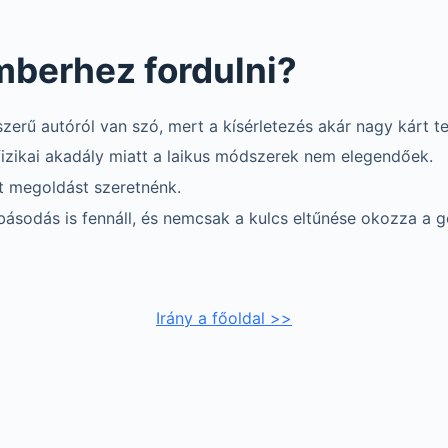
berhez fordulni?
zerű autóról van szó, mert a kísérletezés akár nagy kárt te
 fizikai akadály miatt a laikus módszerek nem elegendőek.
t megoldást szeretnénk.
ásodás is fennáll, és nemcsak a kulcs eltűnése okozza a g
Irány a főoldal >>